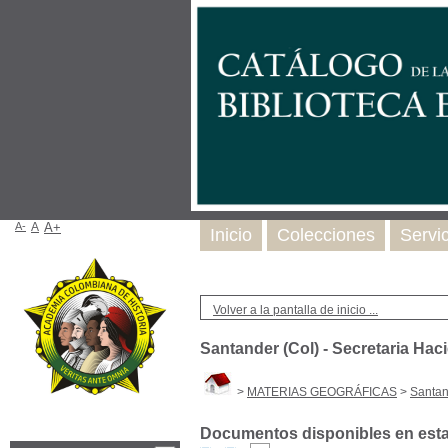
A-
A
A+
Inicio
Colecciones
Servi
Volver a la pantalla de inicio ...
Santander (Col) - Secretaria Haci
>
MATERIAS GEOGRÁFICAS
>
Santan
Documentos disponibles en esta 