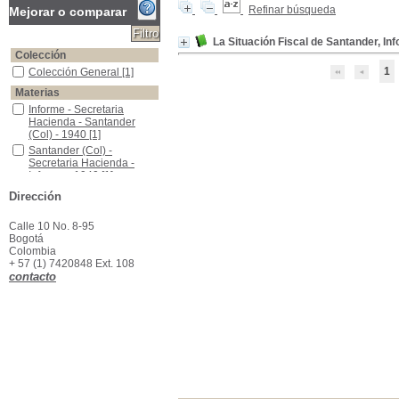
Refinar búsqueda
Mejorar o comparar
La Situación Fiscal de Santander, In
Colección
1
Colección General
Colección General
[1]
Materias
Informe - Secretaria Hacienda - Santander (Col) - 1940
Informe - Secretaria
Hacienda - Santander
(Col) - 1940
[1]
Santander (Col) - Secretaria Hacienda - Informe - 1940
Santander (Col) -
Secretaria Hacienda -
Informe - 1940
[1]
Dirección
Calle 10 No. 8-95
Bogotá
Colombia
+ 57 (1) 7420848 Ext. 108
contacto