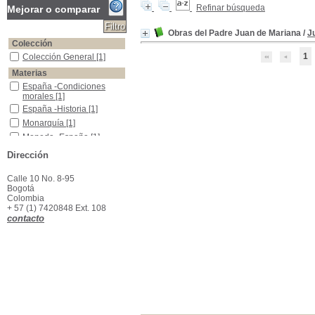
Refinar búsqueda
Mejorar o comparar
Obras del Padre Juan de Mariana
/
J
Colección
1
Colección General
Colección General
[1]
Materias
España -Condiciones morales
España -Condiciones
morales
[1]
España -Historia
España -Historia
[1]
Monarquía
Monarquía
[1]
Moneda -España
Moneda -España
[1]
Teatro español -Siglo XVII
Teatro español -Siglo XVII
Dirección
[1]
Calle 10 No. 8-95
Bogotá
Colombia
+ 57 (1) 7420848 Ext. 108
contacto