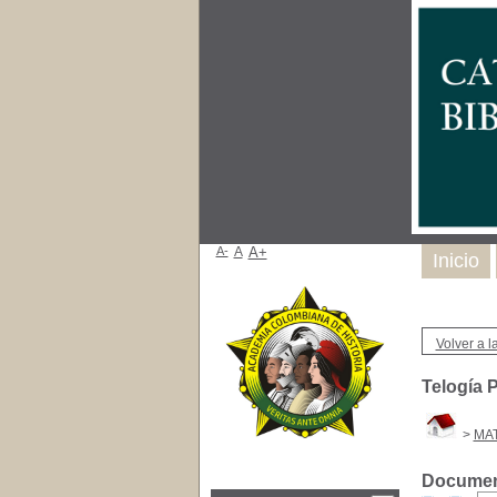
A-
A
A+
Inicio
Volver a la
Telogía 
>
MAT
Document