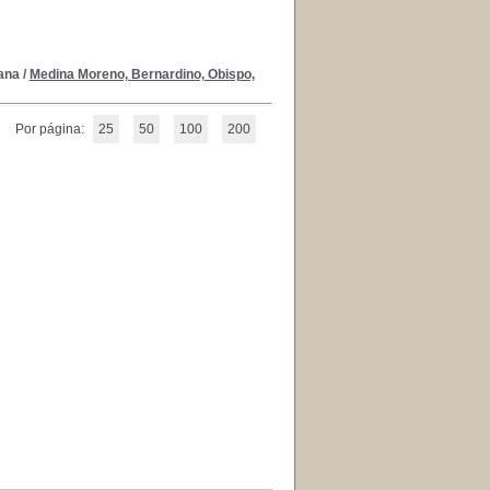
iana
/
Medina Moreno, Bernardino, Obispo,
Por página:
25
50
100
200