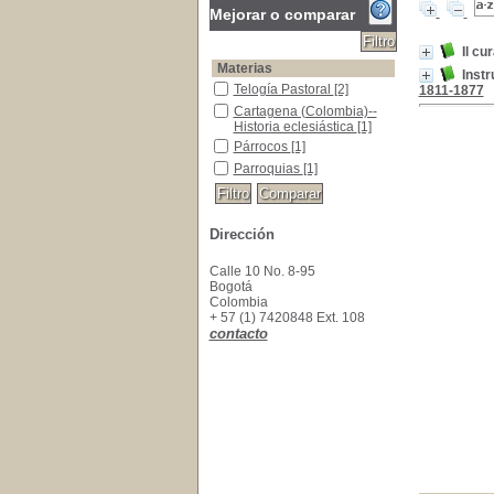
Mejorar o comparar
Il cu
Materias
Instr
Telogía Pastoral
Telogía Pastoral
[2]
1811-1877
Cartagena (Colombia)-- Historia eclesiástica
Cartagena (Colombia)--
Historia eclesiástica
[1]
Párrocos
Párrocos
[1]
Parroquias
Parroquias
[1]
Dirección
Calle 10 No. 8-95
Bogotá
Colombia
+ 57 (1) 7420848 Ext. 108
contacto