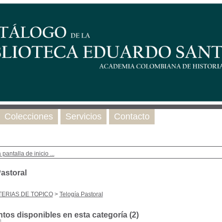
Colecciones
Servicios
Contacto
 pantalla de inicio ...
Pastoral
ERIAS DE TOPICO
>
Telogía Pastoral
os disponibles en esta categoría (
2
)