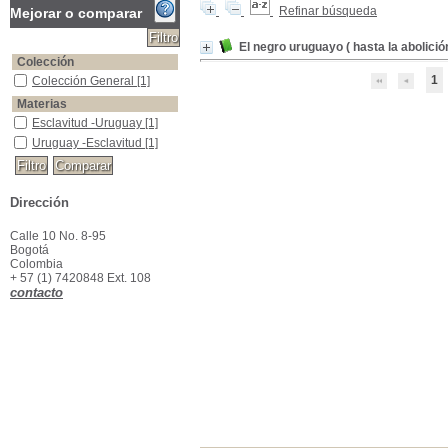
Refinar búsqueda
Mejorar o comparar
El negro uruguayo ( hasta la abolición
Colección
1
Colección General
Colección General
[1]
Materias
Esclavitud -Uruguay
Esclavitud -Uruguay
[1]
Uruguay -Esclavitud
Uruguay -Esclavitud
[1]
Dirección
Calle 10 No. 8-95
Bogotá
Colombia
+ 57 (1) 7420848 Ext. 108
contacto