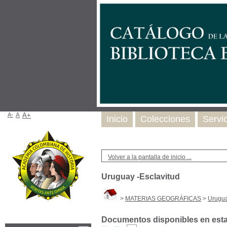
A-
A
A+
Inicio
Colecciones
Servi
Volver a la pantalla de inicio ...
Uruguay -Esclavitud
>
MATERIAS GEOGRÁFICAS
>
Urugua
Documentos disponibles en esta 