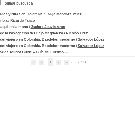
Refinar búsqueda
ades y rutas de Colombia
/
Jorge Mendoza Velez
mbia
/
Ricardo Tanco
aquil en la mano
/
Jacinto Jouvin Arce
 de la navegación del Bajo Magdalena
/
Nicolás Ortiz
 del viajero en Colombia. Baedeker moderno
/
Salvador López
 del viajero en Colombia. Baedeker moderno
/
Salvador López
ales Tourist Guide = Guía de Turismo. --
 1810-1819 -Colecciones de Escritos
1
(1 - 7 / 7)