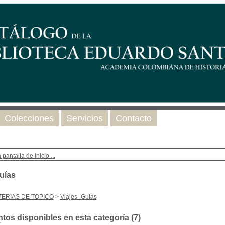
Colecciones
Servicios
Contacto
 pantalla de inicio ...
Guías
ERIAS DE TOPICO
>
Viajes -Guías
os disponibles en esta categoría (
7
)