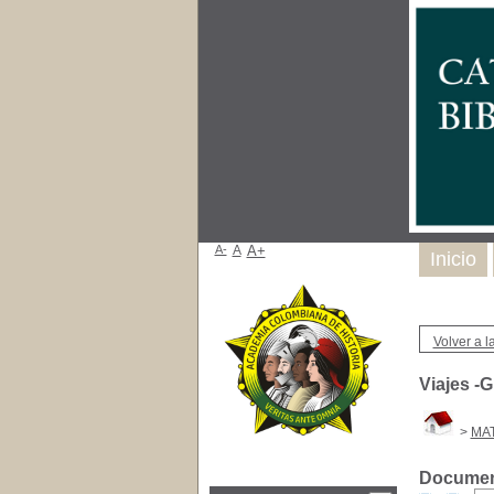
A-
A
A+
Inicio
Volver a la
Viajes -
>
MAT
Document