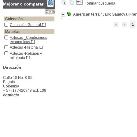
Refinar búsqueda
Mejorar o comparar
American terra
/
Jairo Sandoval Fra
Colección
1
Colección General
Colección General
[1]
Materias
Aztecas _Condiciones económicas
Aztecas _Condiciones
económicas
[1]
Aztecas -Historia
Aztecas -Historia
[1]
Aztecas -Religión y mitología
Aztecas -Religión y
mitología
[1]
Indios de México
Indios de México
[1]
Dirección
Calle 10 No. 8-95
Bogotá
Colombia
+ 57 (1) 7420848 Ext. 108
contacto