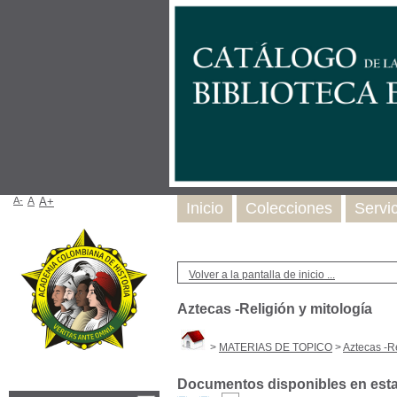
A-
A
A+
Inicio
Colecciones
Servi
Volver a la pantalla de inicio ...
Aztecas -Religión y mitología
>
MATERIAS DE TOPICO
>
Aztecas -Re
Documentos disponibles en esta 