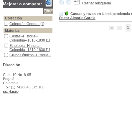
Refinar búsqueda
Mejorar o comparar
Castas y razas en la Independencia 
Oscar Almario García
Colección
Colección General
Colección General
[1]
1
Materias
Castas--Historia--Colombia--1810-1830
Castas--Historia--
Colombia--1810-1830
[1]
Etnología--Historia--Colombia--1810-1830
Etnología--Historia--
Colombia--1810-1830
[1]
Grupos étnicos--Historia--Colombia--1810-1830
Grupos étnicos--Historia--
Colombia--1810-1830
[1]
Identidad cultural--Historia--Colombia--1810-1830
Identidad cultural--
Dirección
Historia--Colombia--1810-
1830
[1]
Calle 10 No. 8-95
Bogotá
Colombia
+ 57 (1) 7420848 Ext. 108
contacto