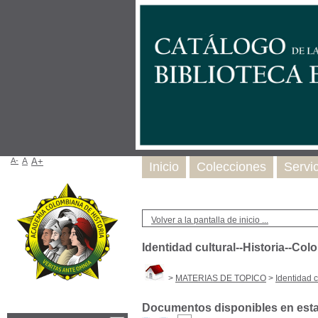
A-
A
A+
Inicio
Colecciones
Servi
Volver a la pantalla de inicio ...
Identidad cultural--Historia--Co
>
MATERIAS DE TOPICO
>
Identidad 
Documentos disponibles en esta 