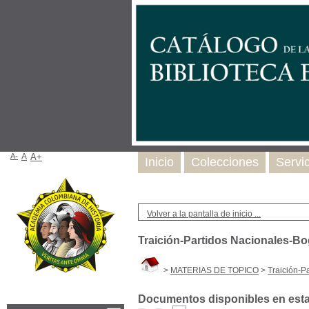
A-
A
A+
Inicio
Colecciones
Servi
Volver a la pantalla de inicio ...
Traición-Partidos Nacionales-Bo
>
MATERIAS DE TOPICO
>
Traición-P
Documentos disponibles en esta 