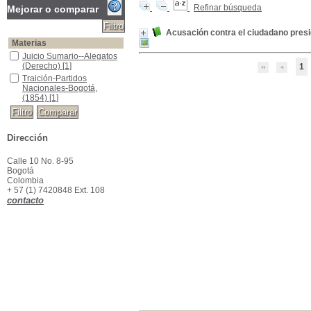
Refinar búsqueda
Mejorar o comparar
Acusación contra el ciudadano presid
Materias
Juicio Sumario--Alegatos (Derecho)
Juicio Sumario--Alegatos
(Derecho)
[1]
1
Traición-Partidos Nacionales-Bogotá, (1854)
Traición-Partidos
Nacionales-Bogotá,
(1854)
[1]
Dirección
Calle 10 No. 8-95
Bogotá
Colombia
+ 57 (1) 7420848 Ext. 108
contacto