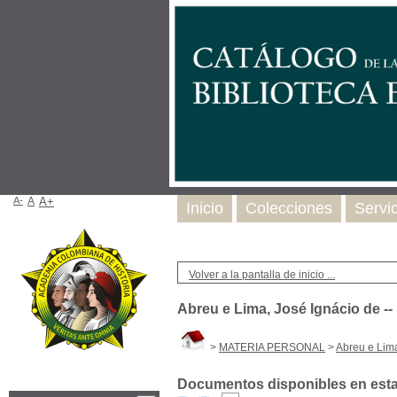
A-
A
A+
Inicio
Colecciones
Servi
Volver a la pantalla de inicio ...
Abreu e Lima, José Ignácio de -
>
MATERIA PERSONAL
>
Abreu e Lima
Documentos disponibles en esta 