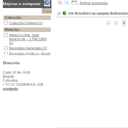
Refinar búsqueda
Mejorar o comparar
Um Brasileiro na epopeia Bolivarian
Colección
1
Colección Folletos
Colección Folletos
[1]
Materias
Abreu e Lima, José Ignácio de -- 1796-1869
Abreu e Lima, José
Ignácio de -- 1796-1869
[1]
Biografías-Generales
Biografías-Generales
[1]
Biografías-Políticos--Brasil
Biografías-Políticos--Brasil
[1]
Dirección
Calle 10 No. 8-95
Bogotá
Colombia
+ 57 (1) 7420848 Ext. 108
contacto