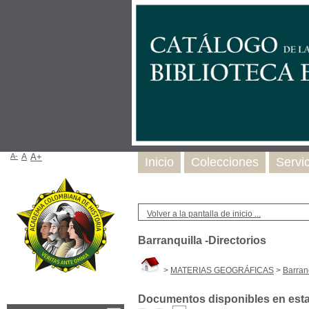
A-
A
A+
Inicio
Colecciones
Servi
Volver a la pantalla de inicio ...
Barranquilla -Directorios
>
MATERIAS GEOGRÁFICAS
>
Barranq
Documentos disponibles en esta 