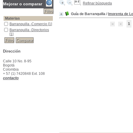
Refinar búsqueda
Mejorar o comparar
Guía de Barranquilla
/
Imprenta de Lo
Materias
1
Barranquilla -Comercio
Barranquilla -Comercio
[1]
Barranquilla -Directorios
Barranquilla -Directorios
[1]
Dirección
Calle 10 No. 8-95
Bogotá
Colombia
+ 57 (1) 7420848 Ext. 108
contacto