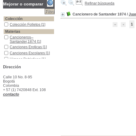
Refinar búsqueda
Mejorar o comparar
Cancionero de Santander 1874
/
Jua
Colección
1
Colección Folletos
Colección Folletos
[1]
Materias
Cancioneros--Santander,1874
Cancioneros--
Santander,1874
[1]
Canciones Eroticas
Canciones Eroticas
[1]
Canciones Escolares
Canciones Escolares
[1]
Himnos Patrioticos
Himnos Patrioticos
[1]
Dirección
Calle 10 No. 8-95
Bogotá
Colombia
+ 57 (1) 7420848 Ext. 108
contacto