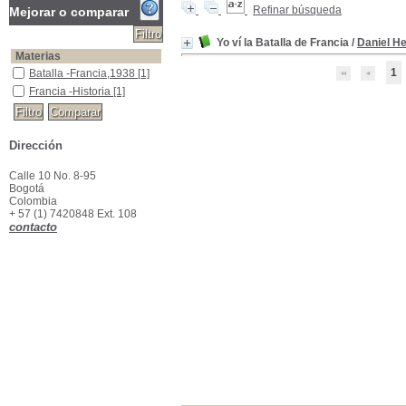
Refinar búsqueda
Mejorar o comparar
Yo ví la Batalla de Francia
/
Daniel H
Materias
1
Batalla -Francia,1938
Batalla -Francia,1938
[1]
Francia -Historia
Francia -Historia
[1]
Dirección
Calle 10 No. 8-95
Bogotá
Colombia
+ 57 (1) 7420848 Ext. 108
contacto