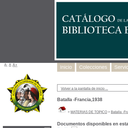
A-
A
A+
Inicio
Colecciones
Servi
Volver a la pantalla de inicio ...
Batalla -Francia,1938
>
MATERIAS DE TOPICO
>
Batalla -F
Documentos disponibles en esta 