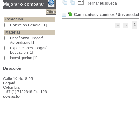
Refinar búsqueda
Mejorar o comparar
Caminantes y caminos
/
Universidad
Colección
1
Colección General
Colección General
[1]
Materias
Enseñanza--Bogotà--Aprendizaje
Enseñanza--Bogotà--
Aprendizaje
[1]
Expediciones--Bogotà--Educaciòn
Expediciones--Bogotà--
Educaciòn
[1]
Investigaciòn
Investigaciòn
[1]
Dirección
Calle 10 No. 8-95
Bogotá
Colombia
+ 57 (1) 7420848 Ext. 108
contacto