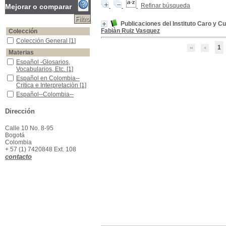
Refinar búsqueda
Mejorar o comparar
Publicaciones del Instituto Caro y C
Fabiàn Ruiz Vasquez
Colección
Colección General
Colección General
[1]
1
Materias
Español -Glosarios, Vocabularios, Etc.
Español -Glosarios,
Vocabularios, Etc.
[1]
Español en Colombia--Critica e Interpretaciòn
Español en Colombia--
Critica e Interpretaciòn
[1]
Español--Colombia--Lexicologìa
Español--Colombia--
Lexicologìa
[1]
Dirección
Calle 10 No. 8-95
Bogotá
Colombia
+ 57 (1) 7420848 Ext. 108
contacto