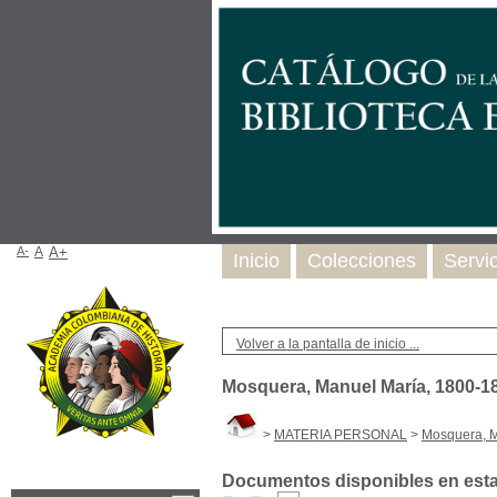
A-
A
A+
Inicio
Colecciones
Servi
Volver a la pantalla de inicio ...
Mosquera, Manuel María, 1800-1
>
MATERIA PERSONAL
>
Mosquera, M
Documentos disponibles en esta 