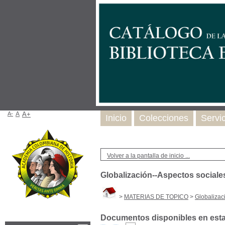
A-
A
A+
Inicio
Colecciones
Servi
Volver a la pantalla de inicio ...
Globalización--Aspectos sociale
>
MATERIAS DE TOPICO
>
Globalizac
Documentos disponibles en esta 