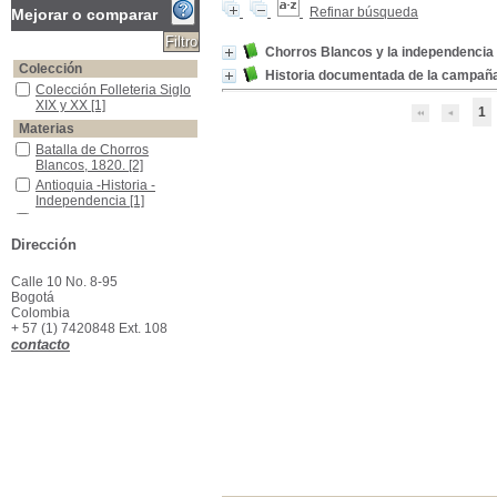
Refinar búsqueda
Mejorar o comparar
Chorros Blancos y la independencia
Colección
Historia documentada de la campaña m
Colección Folleteria Siglo XIX y XX
Colección Folleteria Siglo
XIX y XX
[1]
1
Materias
Batalla de Chorros Blancos, 1820.
Batalla de Chorros
Blancos, 1820.
[2]
Antioquia -Historia - Independencia
Antioquia -Historia -
Independencia
[1]
Antioquia (Colombia)--Historia--Fuentes
Antioquia (Colombia)--
Historia--Fuentes
[1]
Dirección
Colombia-- Historia-- Guerra de independencia, 1810-1819
Colombia-- Historia--
Guerra de independencia,
Calle 10 No. 8-95
1810-1819
[1]
Bogotá
Independencia -Historia -Colombia
Independencia -Historia -
Colombia
Colombia
[1]
+ 57 (1) 7420848 Ext. 108
Yarumal (Antioquia, Colombia)-- Historia
Yarumal (Antioquia,
contacto
Colombia)-- Historia
[1]