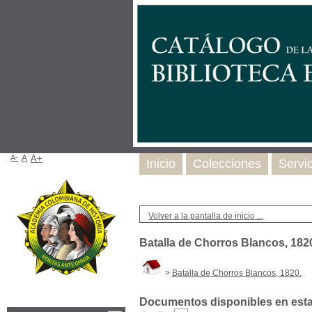
A-
A
A+
Inicio
Colecciones
Servi
Volver a la pantalla de inicio ...
Batalla de Chorros Blancos, 182
>
Batalla de Chorros Blancos, 1820.
Documentos disponibles en esta 