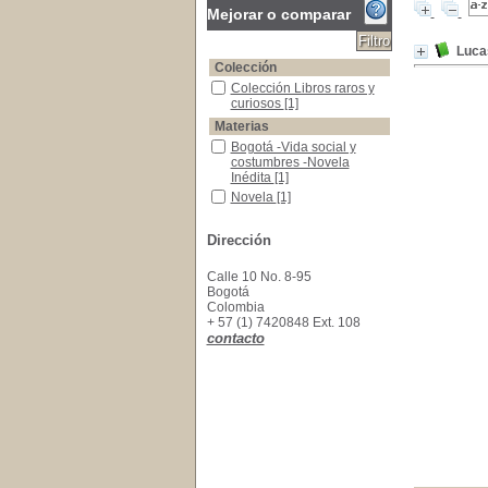
Mejorar o comparar
Lucas
Colección
Colección Libros raros y curiosos
Colección Libros raros y
curiosos
[1]
Materias
Bogotá -Vida social y costumbres -Novela Inéd
Bogotá -Vida social y
costumbres -Novela
Inédita
[1]
Novela
Novela
[1]
Dirección
Calle 10 No. 8-95
Bogotá
Colombia
+ 57 (1) 7420848 Ext. 108
contacto