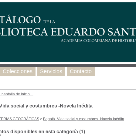
Colecciones
Servicios
Contacto
 pantalla de inicio ...
Vida social y costumbres -Novela Inédita
TERIAS GEOGRÁFICAS
>
Bogotá -Vida social y costumbres -Novela Inédita
os disponibles en esta categoría (
1
)