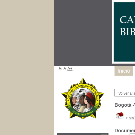
A-
A
A+
Inicio
Volver a la
Bogotá -
>
MA
Document