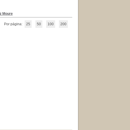
z Moure
Por página:
25
50
100
200