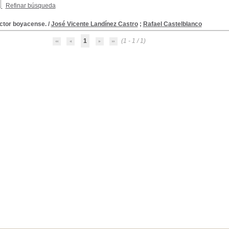
Refinar búsqueda
ector boyacense.
/
José Vicente Landínez Castro
;
Rafael Castelblanco
1
(1 - 1 / 1)
a