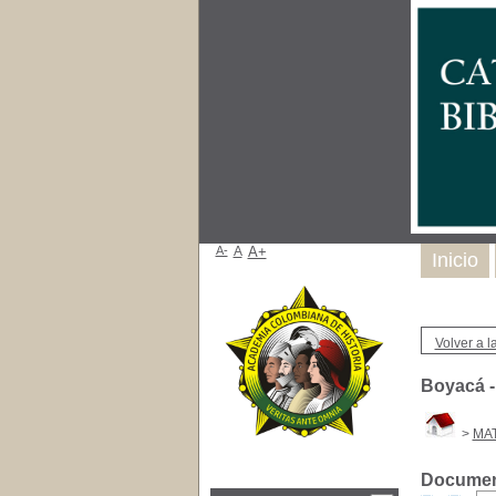
A-
A
A+
Inicio
Volver a la
Boyacá - 
>
MA
Document