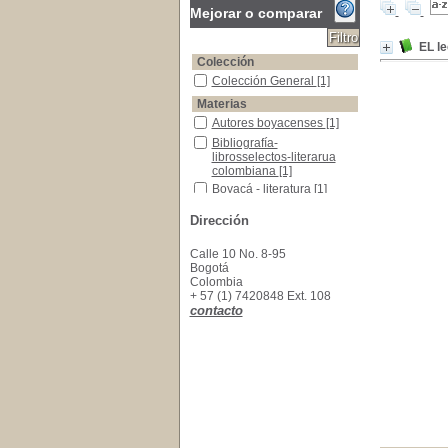
Mejorar o comparar
EL l
Colección
Colección General
Colección General
[1]
Materias
Autores boyacenses
Autores boyacenses
[1]
Bibliografía-librosselectos-literarua colombian
Bibliografía-
librosselectos-literarua
colombiana
[1]
Boyacá - literatura
Boyacá - literatura
[1]
Libros de Lectura
Libros de Lectura
[1]
Dirección
Calle 10 No. 8-95
Bogotá
Colombia
+ 57 (1) 7420848 Ext. 108
contacto