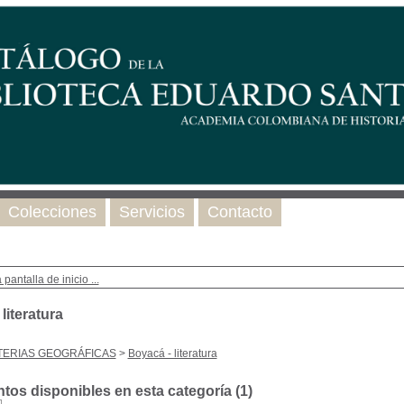
Colecciones
Servicios
Contacto
 pantalla de inicio ...
literatura
TERIAS GEOGRÁFICAS
>
Boyacá - literatura
os disponibles en esta categoría (
1
)