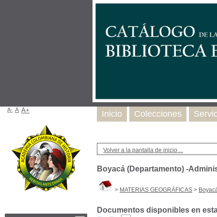
A-
A
A+
Inicio
Colecciones
Servi
Volver a la pantalla de inicio ...
Boyacá (Departamento) -Adminis
>
MATERIAS GEOGRÁFICAS
>
Boyacá
Documentos disponibles en esta 