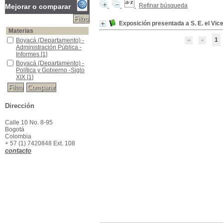
Refinar búsqueda
Mejorar o comparar
Exposición presentada a S. E. el Vic
Materias
1
Boyacá (Departamento) -Administración Pública -Informes
Boyacá (Departamento) -
Administración Pública -
Informes
[1]
Boyacá (Departamento) -Política y Gobierno -Siglo XIX
Boyacá (Departamento) -
Política y Gobierno -Siglo
XIX
[1]
Dirección
Calle 10 No. 8-95
Bogotá
Colombia
+ 57 (1) 7420848 Ext. 108
contacto