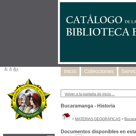
A-
A
A+
Inicio
Colecciones
Servi
Volver a la pantalla de inicio ...
Bucaramanga - Historia
>
MATERIAS GEOGRÁFICAS
>
Bucara
Documentos disponibles en esta 