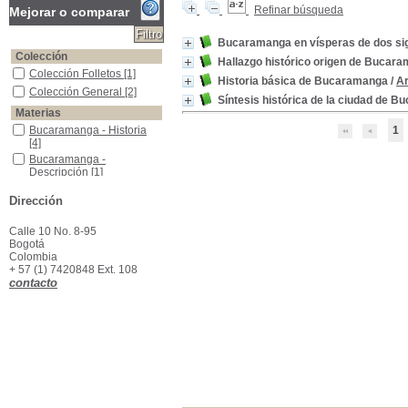
Refinar búsqueda
Mejorar o comparar
Bucaramanga en vísperas de dos si
Colección
Hallazgo histórico origen de Bucar
Colección Folletos
Colección Folletos
[1]
Historia básica de Bucaramanga
/
Ar
Colección General
Colección General
[2]
Síntesis histórica de la ciudad de 
Materias
Bucaramanga - Historia
Bucaramanga - Historia
1
[4]
Bucaramanga - Descripción
Bucaramanga -
Descripción
[1]
Dirección
Calle 10 No. 8-95
Bogotá
Colombia
+ 57 (1) 7420848 Ext. 108
contacto