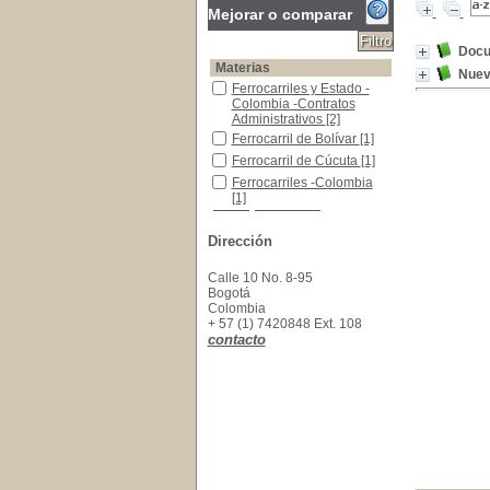
Mejorar o comparar
Docu
Materias
Nueva
Ferrocarriles y Estado -Colombia -Contratos Ad
Ferrocarriles y Estado -
Colombia -Contratos
Administrativos
[2]
Ferrocarril de Bolívar
Ferrocarril de Bolívar
[1]
Ferrocarril de Cúcuta
Ferrocarril de Cúcuta
[1]
Ferrocarriles -Colombia
Ferrocarriles -Colombia
[1]
Dirección
Calle 10 No. 8-95
Bogotá
Colombia
+ 57 (1) 7420848 Ext. 108
contacto