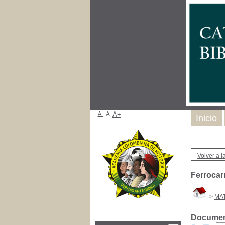
A-
A
A+
Inicio
Volver a la
Ferrocar
>
MAT
Document