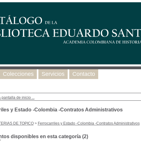
Colecciones
Servicios
Contacto
 pantalla de inicio ...
riles y Estado -Colombia -Contratos Administrativos
ERIAS DE TOPICO
>
Ferrocarriles y Estado -Colombia -Contratos Administrativos
os disponibles en esta categoría (
2
)