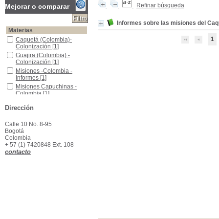
Refinar búsqueda
Mejorar o comparar
Informes sobre las misiones del Caq
Materias
1
Caquetá (Colombia)-Colonización
Caquetá (Colombia)-
Colonización
[1]
Guajira (Colombia) -Colonización
Guajira (Colombia) -
Colonización
[1]
Misiones -Colombia -Informes
Misiones -Colombia -
Informes
[1]
Misiones Capuchinas -Colombia
Misiones Capuchinas -
Colombia
[1]
Putumayo (Colombia) -Colonización
Putumayo (Colombia) -
Dirección
Colonización
[1]
Calle 10 No. 8-95
Bogotá
Colombia
+ 57 (1) 7420848 Ext. 108
contacto