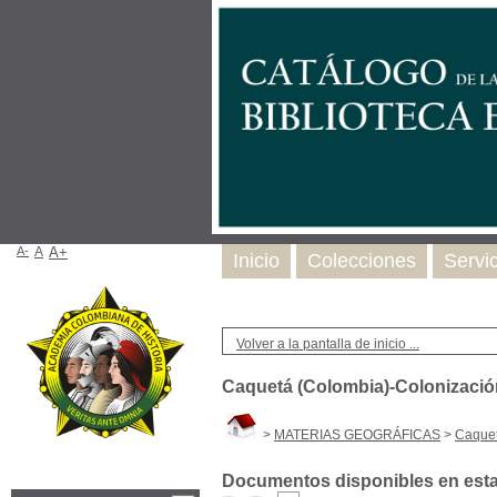
A-
A
A+
Inicio
Colecciones
Servi
Volver a la pantalla de inicio ...
Caquetá (Colombia)-Colonizació
>
MATERIAS GEOGRÁFICAS
>
Caquet
Documentos disponibles en esta 