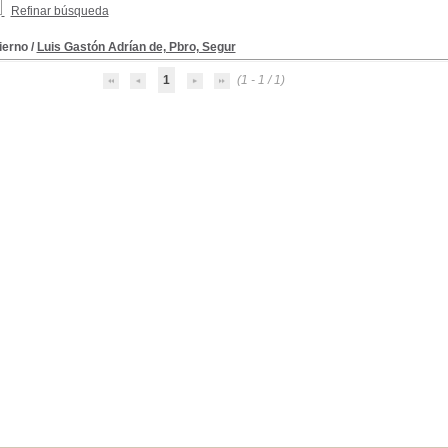
Refinar búsqueda
fierno
/
Luis Gastón Adrían de, Pbro, Segur
1
(1 - 1 / 1)