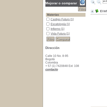
Mejorar o comparar
El In
Materias
Castigo Futuro
Castigo Futuro
[1]
Escatología
Escatología
[1]
Infierno
Infierno
[1]
Vida Futura
Vida Futura
[1]
Dirección
Calle 10 No. 8-95
Bogotá
Colombia
+ 57 (1) 7420848 Ext. 108
contacto