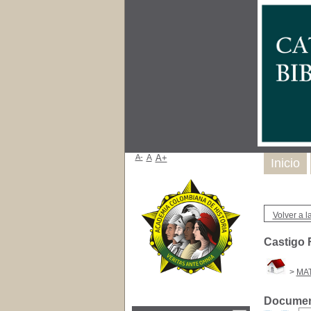
A-
A
A+
Inicio
Volver a la
Castigo 
>
MAT
Document