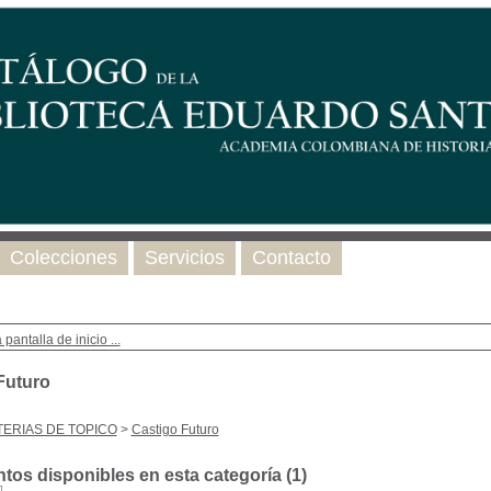
Colecciones
Servicios
Contacto
 pantalla de inicio ...
Futuro
ERIAS DE TOPICO
>
Castigo Futuro
os disponibles en esta categoría (
1
)