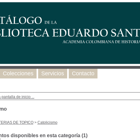
Colecciones
Servicios
Contacto
 pantalla de inicio ...
smo
ERIAS DE TOPICO
>
Catolicismo
os disponibles en esta categoría (
1
)