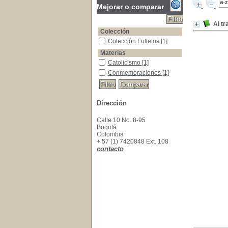
Mejorar o comparar
Al tr
Colección
Colección Folletos
Colección Folletos
[1]
Materias
Catolicismo
Catolicismo
[1]
Conmemoraciones
Conmemoraciones
[1]
Dirección
Calle 10 No. 8-95
Bogotá
Colombia
+ 57 (1) 7420848 Ext. 108
contacto