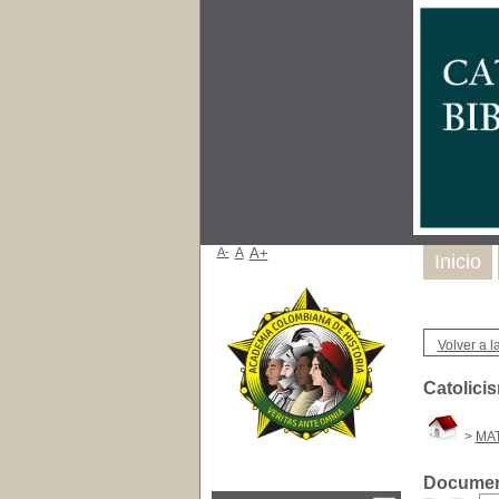
A-
A
A+
Inicio
Volver a la
Catolici
>
MAT
Document