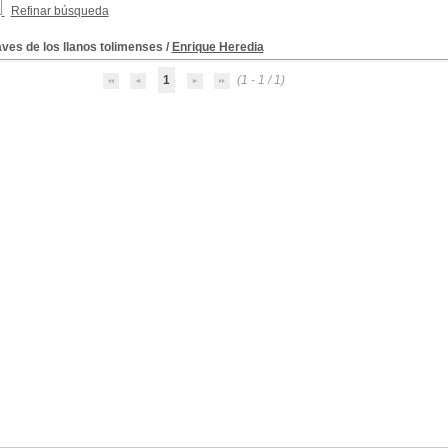
Refinar búsqueda
aves de los llanos tolimenses
/
Enrique Heredia
1
(1 - 1 / 1)