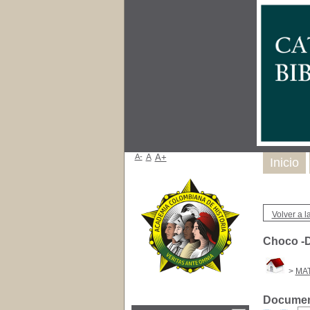
A-
A
A+
Inicio
Volver a la
Choco -D
>
MAT
Document