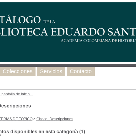
Colecciones
Servicios
Contacto
 pantalla de inicio ...
escripciones
ERIAS DE TOPICO
>
Choco -Descripciones
os disponibles en esta categoría (
1
)