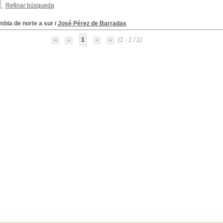
Refinar búsqueda
mbia de norte a sur
/
José Pérez de Barradas
1
(1 - 1 / 1)