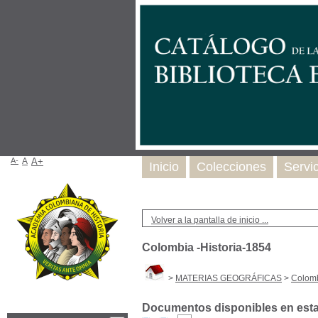
A-
A
A+
Inicio
Colecciones
Servi
Volver a la pantalla de inicio ...
Colombia -Historia-1854
>
MATERIAS GEOGRÁFICAS
>
Colomb
Documentos disponibles en esta 