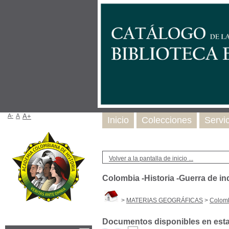
A-
A
A+
Inicio
Colecciones
Servi
Volver a la pantalla de inicio ...
Colombia -Historia -Guerra de i
>
MATERIAS GEOGRÁFICAS
>
Colomb
Documentos disponibles en esta 