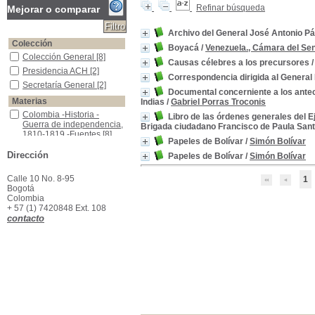
Refinar búsqueda
Mejorar o comparar
Archivo del General José Antonio Pá
Colección
Boyacá
/
Venezuela., Cámara del Se
Colección General
Colección General
[8]
Causas célebres a los precursores
Presidencia ACH
Presidencia ACH
[2]
Correspondencia dirigida al General
Secretaría General
Secretaría General
[2]
Documental concerniente a los antec
Materias
Indias
/
Gabriel Porras Troconis
Colombia -Historia -Guerra de independencia, 1810-1819 -Fuentes
Colombia -Historia -
Libro de las órdenes generales del 
Guerra de independencia,
Brigada ciudadano Francisco de Paula Sant
1810-1819 -Fuentes
[8]
Papeles de Bolívar
/
Simón Bolívar
América del Sur -Historia -Guerras de independencia, 1806-1830 -Fuentes
América del Sur -Historia -
Dirección
Papeles de Bolívar
/
Simón Bolívar
Guerras de
independencia, 1806-
1830 -Fuentes
[2]
Calle 10 No. 8-95
1
Bogotá
Campaña Libertadora, 1819.
Campaña Libertadora,
Colombia
1819.
[1]
+ 57 (1) 7420848 Ext. 108
Cartagena (Colombia) -Historia -Fuentes
Cartagena (Colombia) -
contacto
Historia -Fuentes
[1]
Colombia -Historia -Siglo XIX -Fuentes
Colombia -Historia -Siglo
XIX -Fuentes
[1]
Colombia -Relaciones exteriores -Siglo XIX
Colombia -Relaciones
exteriores -Siglo XIX
[1]
Colombia--Política y gobierno--Siglo XIX
Colombia--Política y
gobierno--Siglo XIX
[1]
Venezuela -Historia -Guerra de independencia, 1810-1821 -Fuentes
Venezuela -Historia -
Guerra de independencia,