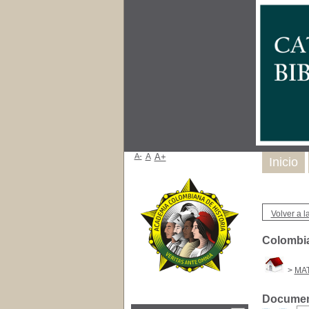
A-
A
A+
Inicio
Volver a la
Colombia
>
MA
Document