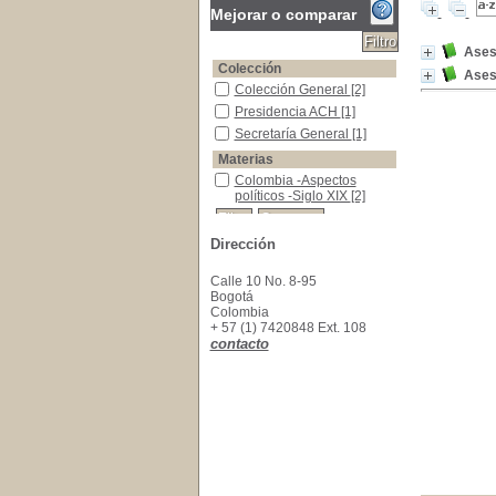
Mejorar o comparar
Ases
Colección
Ases
Colección General
Colección General
[2]
Presidencia ACH
Presidencia ACH
[1]
Secretaría General
Secretaría General
[1]
Materias
Colombia -Aspectos políticos -Siglo XIX
Colombia -Aspectos
políticos -Siglo XIX
[2]
Dirección
Calle 10 No. 8-95
Bogotá
Colombia
+ 57 (1) 7420848 Ext. 108
contacto