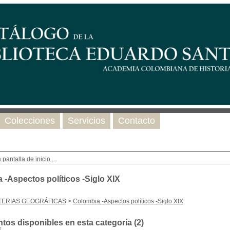
Colecciones
Servicios
Contacto
 pantalla de inicio ...
 -Aspectos políticos -Siglo XIX
TERIAS GEOGRÁFICAS
>
Colombia -Aspectos políticos -Siglo XIX
os disponibles en esta categoría (
2
)