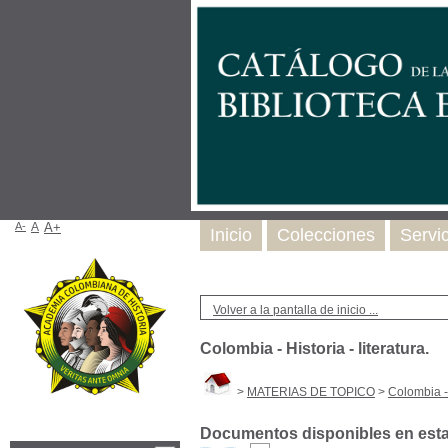
A-
A
A+
Inicio
Colecciones
Servi
Volver a la pantalla de inicio ...
Colombia - Historia - literatura.
>
MATERIAS DE TOPICO
>
Colombia - 
Documentos disponibles en esta 