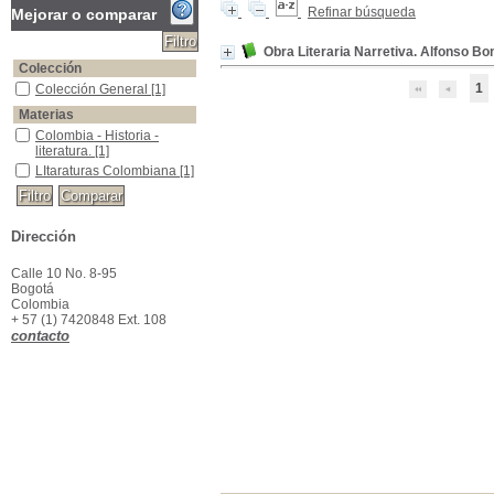
Refinar búsqueda
Mejorar o comparar
Obra Literaria Narretiva. Alfonso Bon
Colección
1
Colección General
Colección General
[1]
Materias
Colombia - Historia - literatura.
Colombia - Historia -
literatura.
[1]
LItaraturas Colombiana
LItaraturas Colombiana
[1]
Dirección
Calle 10 No. 8-95
Bogotá
Colombia
+ 57 (1) 7420848 Ext. 108
contacto