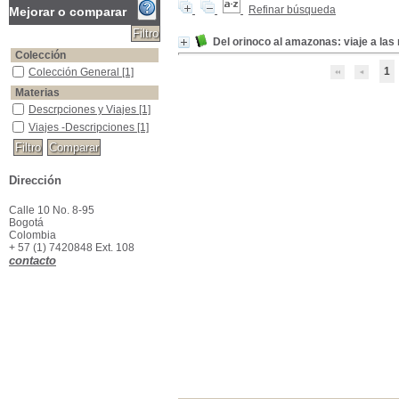
Refinar búsqueda
Mejorar o comparar
Del orinoco al amazonas: viaje a las
Colección
1
Colección General
Colección General
[1]
Materias
Descrpciones y Viajes
Descrpciones y Viajes
[1]
Viajes -Descripciones
Viajes -Descripciones
[1]
Dirección
Calle 10 No. 8-95
Bogotá
Colombia
+ 57 (1) 7420848 Ext. 108
contacto