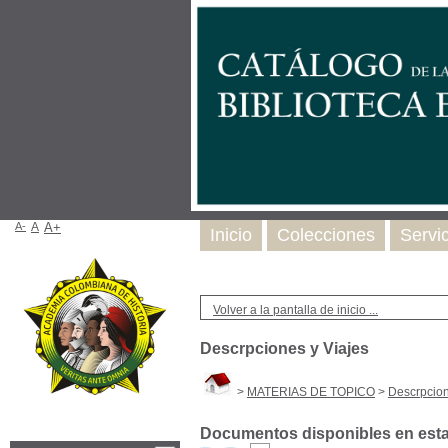
A-
A
A+
Inicio
Colecciones
Servi
Volver a la pantalla de inicio ...
Descrpciones y Viajes
>
MATERIAS DE TOPICO
>
Descrpcion
Documentos disponibles en esta 