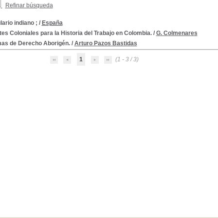
Refinar búsqueda
ario indiano ;
/
España
es Coloniales para la Historia del Trabajo en Colombia.
/
G. Colmenares
as de Derecho Aborigén.
/
Arturo Pazos Bastidas
1
(1 - 3 / 3)