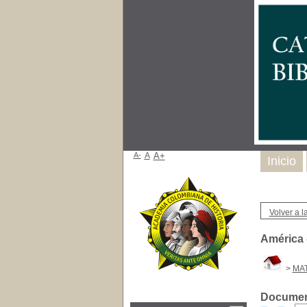
A-
A
A+
Inicio
Volver a la
América 
>
MA
Document