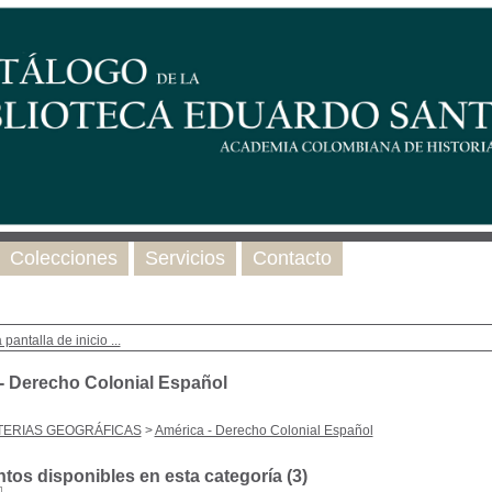
Colecciones
Servicios
Contacto
 pantalla de inicio ...
- Derecho Colonial Español
TERIAS GEOGRÁFICAS
>
América - Derecho Colonial Español
os disponibles en esta categoría (
3
)