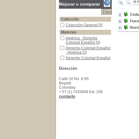
Mejorar o comparar
Cedul
Colección
Fuent
Colección General
Colección General
[3]
Norm
Materias
América - Derecho Colonial Español
América - Derecho
Colonial Español
[3]
Derecho Colonial Español - América
Derecho Colonial Español
- América
[2]
Derecho Colonial Español -América
Derecho Colonial Español
-América
[1]
Dirección
Calle 10 No. 8-95
Bogotá
Colombia
+ 57 (1) 7420848 Ext. 108
contacto