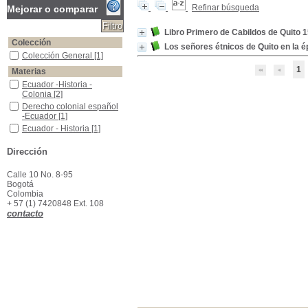
Refinar búsqueda
Mejorar o comparar
Libro Primero de Cabildos de Quito 
Colección
Los señores étnicos de Quito en la é
Colección General
Colección General
[1]
1
Materias
Ecuador -Historia -Colonia
Ecuador -Historia -
Colonia
[2]
Derecho colonial español -Ecuador
Derecho colonial español
-Ecuador
[1]
Ecuador - Historia
Ecuador - Historia
[1]
Ecuador - Indígenas - Historia
Ecuador - Indígenas -
Dirección
Historia
[1]
Indigenas - Historia - Ecuador
Indigenas - Historia -
Ecuador
[1]
Calle 10 No. 8-95
Bogotá
Ordenanzas municipales -Quito (Ecuador)
Ordenanzas municipales -
Colombia
Quito (Ecuador)
[1]
+ 57 (1) 7420848 Ext. 108
Quito (Ecuador) -Historia -Fuentes
Quito (Ecuador) -Historia -
contacto
Fuentes
[1]