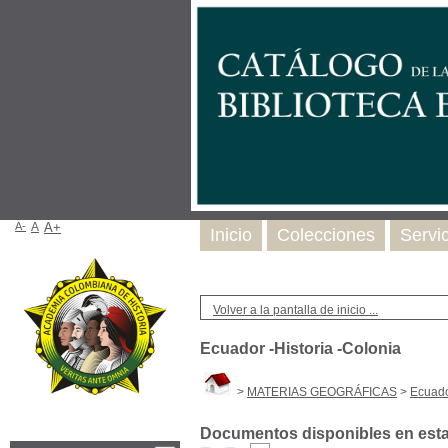
A-
A
A+
Inicio
Colecciones
Servi
Volver a la pantalla de inicio ...
Ecuador -Historia -Colonia
>
MATERIAS GEOGRÁFICAS
>
Ecuado
Documentos disponibles en esta 