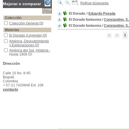
Refinar búsqueda
Mejorar o comparar
El Dorado.
/
Eduardo Posada
Colección
El Dorado fantasma
/
Constantino, S.
Colección General
Colección General
[3]
El Dorado fantasma
/
Constantino, S.
Materias
1
El Dorado (Leyenda)
El Dorado (Leyenda)
[3]
América -Descubrimiento y Exploraciones
América -Descubrimiento
y Exploraciones
[2]
América del Sur -Historia -Hasta 1806
América del Sur -Historia -
Hasta 1806
[2]
Colombia -Historia -Descubrimiento y Conquista, 1499-1550
Colombia -Historia -
Dirección
Descubrimiento y
Conquista, 1499-1550
[1]
Indios de Colombia -Historia -Siglo XV
Indios de Colombia -
Calle 10 No. 8-95
Historia -Siglo XV
[1]
Bogotá
Colombia
+ 57 (1) 7420848 Ext. 108
contacto