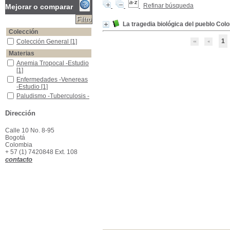
Refinar búsqueda
Mejorar o comparar
La tragedia biológica del pueblo Col
Colección
1
Colección General
Colección General
[1]
Materias
Anemia Tropocal -Estudio
Anemia Tropocal -Estudio
[1]
Enfermedades -Venereas -Estudio
Enfermedades -Venereas
-Estudio
[1]
Paludismo -Tuberculosis - Estudios
Paludismo -Tuberculosis -
Estudios
[1]
Dirección
Calle 10 No. 8-95
Bogotá
Colombia
+ 57 (1) 7420848 Ext. 108
contacto