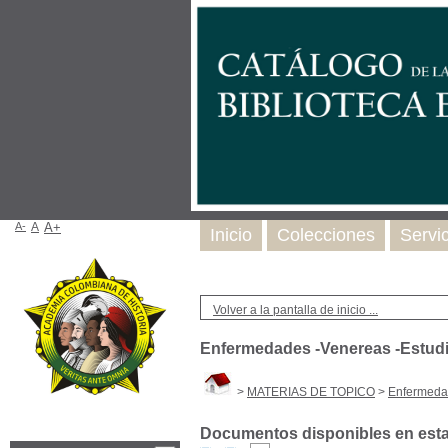
A-
A
A+
Inicio
Colecciones
Servi
Volver a la pantalla de inicio ...
Enfermedades -Venereas -Estud
>
MATERIAS DE TOPICO
>
Enfermeda
Documentos disponibles en esta 