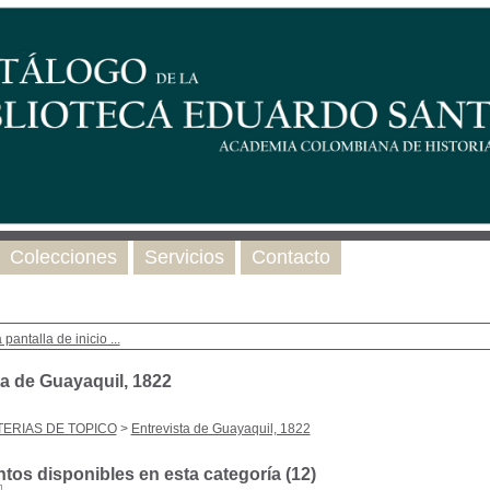
Colecciones
Servicios
Contacto
 pantalla de inicio ...
ta de Guayaquil, 1822
ERIAS DE TOPICO
>
Entrevista de Guayaquil, 1822
os disponibles en esta categoría (
12
)