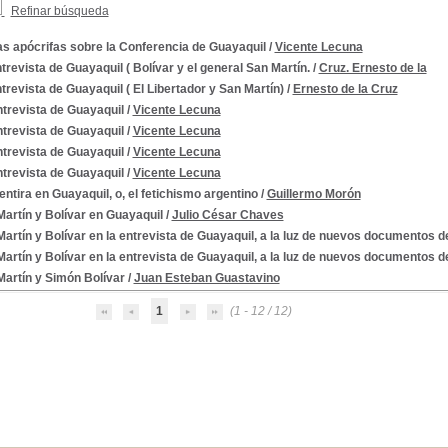
Refinar búsqueda
s apócrifas sobre la Conferencia de Guayaquil
/
Vicente Lecuna
trevista de Guayaquil ( Bolívar y el general San Martín.
/
Cruz. Ernesto de la
trevista de Guayaquil ( El Libertador y San Martín)
/
Ernesto de la Cruz
trevista de Guayaquil
/
Vicente Lecuna
ntrevista de Guayaquil
/
Vicente Lecuna
ntrevista de Guayaquil
/
Vicente Lecuna
ntrevista de Guayaquil
/
Vicente Lecuna
ntira en Guayaquil, o, el fetichismo argentino
/
Guillermo Morón
artín y Bolívar en Guayaquil
/
Julio César Chaves
artín y Bolívar en la entrevista de Guayaquil, a la luz de nuevos documentos de
artín y Bolívar en la entrevista de Guayaquil, a la luz de nuevos documentos de
Martín y Simón Bolívar
/
Juan Esteban Guastavino
1
(1 - 12 / 12)
a de Perú
8-1824