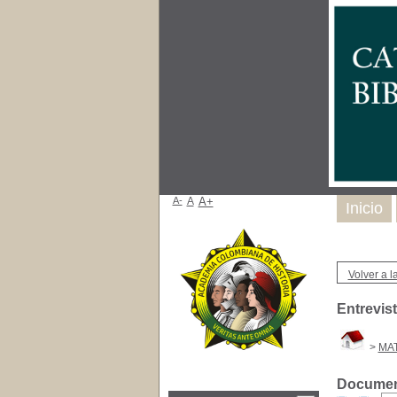
A-
A
A+
Inicio
Volver a la
Entrevis
>
MAT
Document