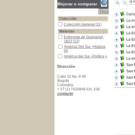
Mejorar o comparar
Carta
Colección
La en
Colección General
Colección General
[11]
La en
Materias
La En
Entrevista de Guayaquil, 1822
Entrevista de Guayaquil,
La E
1822
[12]
La E
América Del Sur -Historia
América Del Sur -Historia
[4]
La E
América del Sur -Política y gobierno -1836
América del Sur -Política y
La me
gobierno -1836
[4]
San M
América del Sur -Política y gobierno -1822
América del Sur -Política y
Dirección
gobierno -1822
[1]
San M
Colombia -Historia,1819 - 1831
Colombia -Historia,1819 -
Calle 10 No. 8-95
San M
1831
[1]
Bogotá
San 
Colombia
Ecuador -Historia -1809-1830
Ecuador -Historia -1809-
+ 57 (1) 7420848 Ext. 108
1830
[1]
contacto
Gran Colombia
Gran Colombia
[1]
Participación de Argentina en la Independenci
Participación de Argentina
en la Independencia de
Perú
[1]
Perú -Historia -Guerra de Independencia, 180
Perú -Historia -Guerra de
Independencia, 1808-
1824
[1]