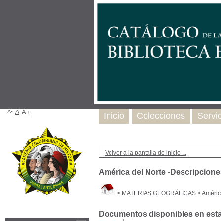
A-
A
A+
Inicio
Colecciones
Servi
Volver a la pantalla de inicio ...
América del Norte -Descripciones
>
MATERIAS GEOGRÁFICAS
>
América
Documentos disponibles en esta 