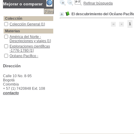
Refinar búsqueda
Mejorar o comparar
El descubrimiento del Océano Pacíf
Colección
1
Colección General
Colección General
[1]
Materias
América del Norte -Descripciones y viajes
América del Norte -
Descripciones y viajes
[1]
Exploraciones científicas -1776-1780
Exploraciones científicas
-1776-1780
[1]
Océano Pacífico -Descubrimiento y exploraciones
Océano Pacífico -
Descubrimiento y
exploraciones
[1]
Dirección
Calle 10 No. 8-95
Bogotá
Colombia
+ 57 (1) 7420848 Ext. 108
contacto