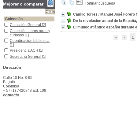
Refinar búsqueda
Mejorar o comparar
Camilo Torres
/
Manuel José Forero 
Colección
De la revolución actual de la Españ
Colección General
Colección General
[2]
El mundo atlántico español durante e
Colección Libros raros y curiosos
Colección Libros raros y
curiosos
[1]
1
Coordinación biblioteca
Coordinación biblioteca
[1]
Presidencia ACH
Presidencia ACH
[1]
Secretaría General
Secretaría General
[1]
Materias
Dirección
España -Política y gobierno -Siglo XVIII
España -Política y
gobierno -Siglo XVIII
[3]
Calle 10 No. 8-95
Colombia -Historia -Guerra de Independencia--1810-1819
Colombia -Historia -
Bogotá
Guerra de Independencia-
Colombia
-1810-1819
[1]
+ 57 (1) 7420848 Ext. 108
España - Condiciones políticas y sociales -Siglo XVIII
España - Condiciones
contacto
políticas y sociales -Siglo
XVIII
[1]
España -Colonias -América -Siglo XVIII
España -Colonias -
América -Siglo XVIII
[1]
España -Historia -Siglo XVIII
España -Historia -Siglo
XVIII
[1]
España -Historia Borbones
España -Historia
Borbones
[1]