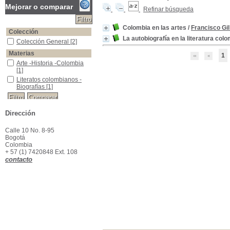
Mejorar o comparar
Refinar búsqueda
Colombia en las artes
/
Francisco Gil
Colección
La autobiografía en la literatura col
Colección General
Colección General
[2]
Materias
1
Arte -Historia -Colombia
Arte -Historia -Colombia
[1]
Literatos colombianos -Biografías
Literatos colombianos -
Biografías
[1]
Dirección
Calle 10 No. 8-95
Bogotá
Colombia
+ 57 (1) 7420848 Ext. 108
contacto