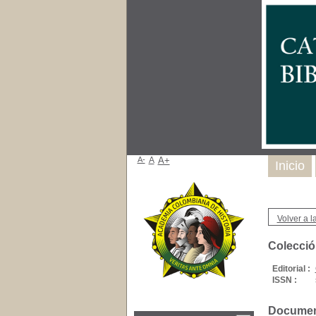
A-
A
A+
Inicio
Volver a la
Colecció
Editorial :
ISSN :
Document