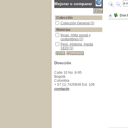
Mejorar o comparar
Don F
Colección
Colección General
Colección General
[1]
Materias
Incas -Vida social y costumbres
Incas -Vida social y
costumbres
[1]
Perú -Historia -Hasta 1820
Perú -Historia -Hasta
1820
[1]
Dirección
Calle 10 No. 8-95
Bogotá
Colombia
+ 57 (1) 7420848 Ext. 108
contacto