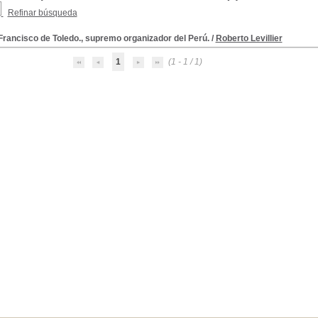
Refinar búsqueda
rancisco de Toledo., supremo organizador del Perú.
/
Roberto Levillier
1
(1 - 1 / 1)