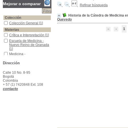
Mejorar o comparar
Refinar búsqueda
Historia de la Cátedra de Medicina e
Colección
Quevedo
Colección General
Colección General
[1]
1
Materias
Crítica e Interpretación
Crítica e Interpretación
[1]
Escuela de Medicina - Nuevo Reino de Granada
Escuela de Medicina -
Nuevo Reino de Granada
[1]
Medicina - Enseñanza,1653 -1865
Medicina -
Enseñanza,1653 -1865
[1]
Dirección
Medicina -Enseñanza -América Latina
Medicina -Enseñanza -
América Latina
[1]
Universidades
Universidades
[1]
Calle 10 No. 8-95
Bogotá
Colombia
+ 57 (1) 7420848 Ext. 108
contacto