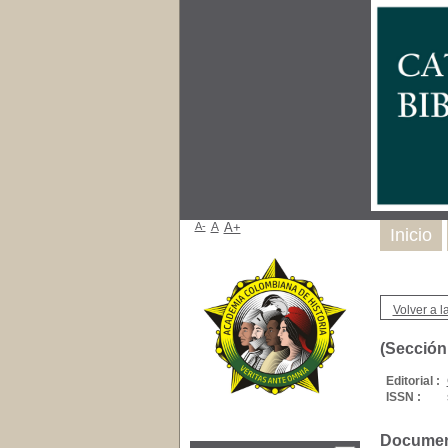
A-
A
A+
Inicio
Volver a la
(Sección 
Editorial :
ISSN :
Document