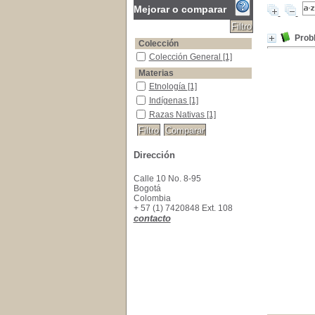
Mejorar o comparar
Prob
Colección
Colección General
Colección General
[1]
Materias
Etnología
Etnología
[1]
Indígenas
Indígenas
[1]
Razas Nativas
Razas Nativas
[1]
Dirección
Calle 10 No. 8-95
Bogotá
Colombia
+ 57 (1) 7420848 Ext. 108
contacto