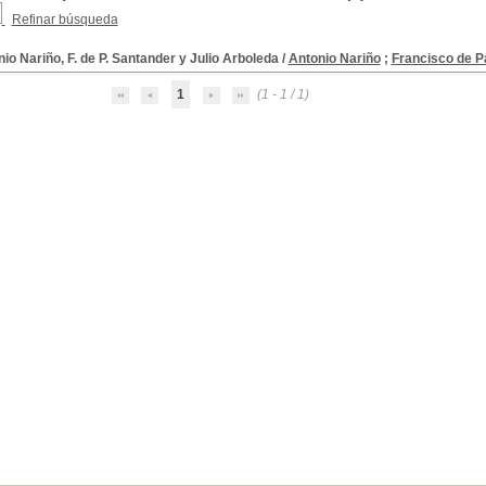
Refinar búsqueda
io Nariño, F. de P. Santander y Julio Arboleda
/
Antonio Nariño
;
Francisco de P
1
(1 - 1 / 1)