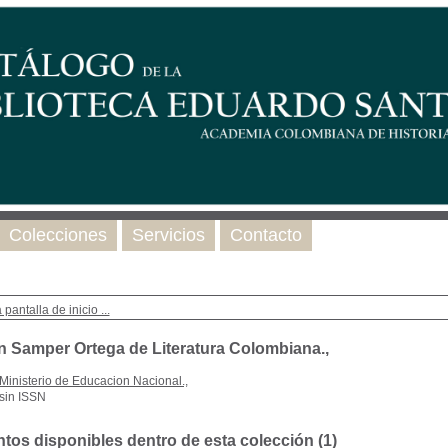
Colecciones
Servicios
Contacto
 pantalla de inicio ...
n Samper Ortega de Literatura Colombiana.,
Ministerio de Educacion Nacional.,
sin ISSN
os disponibles dentro de esta colección (
1
)