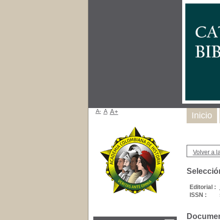
A-
A
A+
Inicio
Volver a la
Selecció
Editorial :
ISSN :
Document