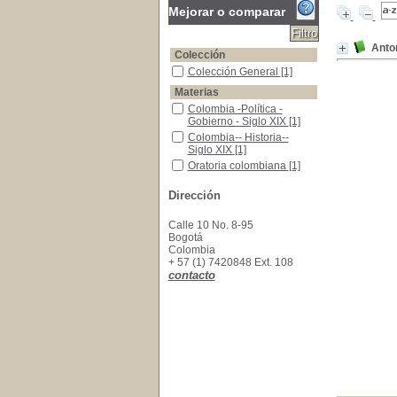
Mejorar o comparar
Anton
Colección
Colección General
Colección General
[1]
Materias
Colombia -Política - Gobierno - Siglo XIX
Colombia -Política -
Gobierno - Siglo XIX
[1]
Colombia-- Historia-- Siglo XIX
Colombia-- Historia--
Siglo XIX
[1]
Oratoria colombiana
Oratoria colombiana
[1]
Dirección
Calle 10 No. 8-95
Bogotá
Colombia
+ 57 (1) 7420848 Ext. 108
contacto