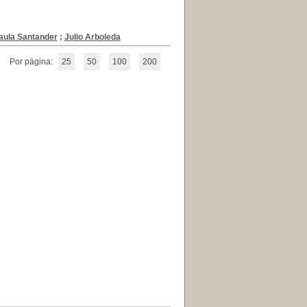
aula Santander
;
Julio Arboleda
Por página:
25
50
100
200