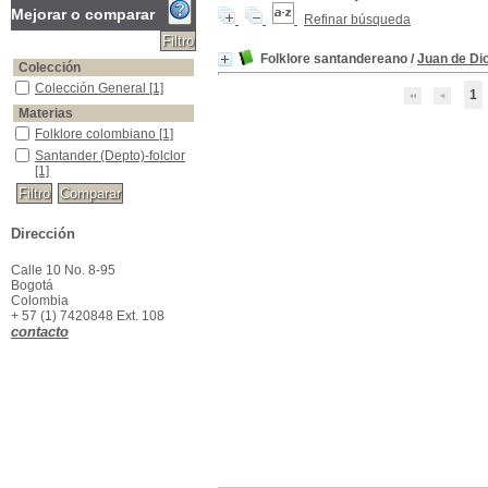
Mejorar o comparar
Refinar búsqueda
Folklore santandereano
/
Juan de Di
Colección
Colección General
Colección General
[1]
1
Materias
Folklore colombiano
Folklore colombiano
[1]
Santander (Depto)-folclor
Santander (Depto)-folclor
[1]
Dirección
Calle 10 No. 8-95
Bogotá
Colombia
+ 57 (1) 7420848 Ext. 108
contacto