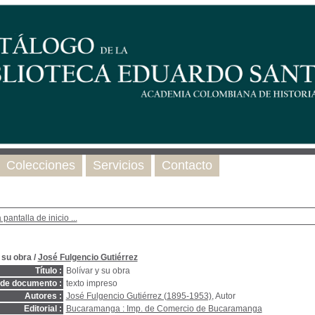
Colecciones
Servicios
Contacto
 pantalla de inicio ...
 su obra
/
José Fulgencio Gutiérrez
Título :
Bolívar y su obra
 de documento :
texto impreso
Autores :
José Fulgencio Gutiérrez (1895-1953)
, Autor
Editorial :
Bucaramanga : Imp. de Comercio de Bucaramanga