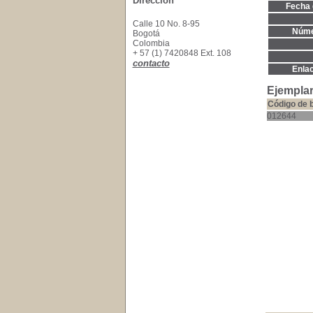
Dirección
Fecha 
Calle 10 No. 8-95
Núme
Bogotá
Colombia
+ 57 (1) 7420848 Ext. 108
contacto
Enla
Ejemplar
Código de 
012644