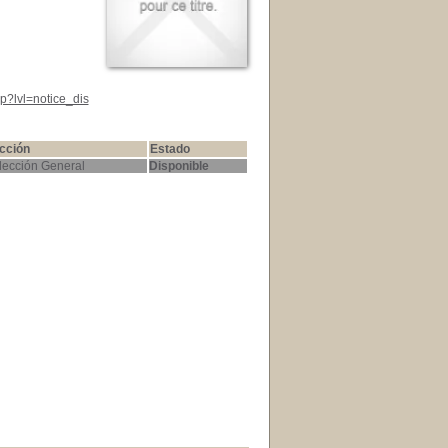
p?lvl=notice_dis
cción
Estado
lección General
Disponible