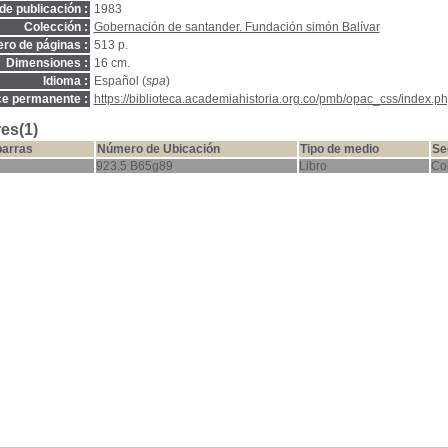
de publicación :
1983
Colección :
Gobernación de santander. Fundación simón Balívar
ro de páginas :
513 p.
Dimensiones :
16 cm.
Idioma :
Español (
spa
)
ce permanente :
https://biblioteca.academiahistoria.org.co/pmb/opac_css/index.ph
es(1)
barras
Número de Ubicación
Tipo de medio
Se
923.5 B65g89
Libro
Co