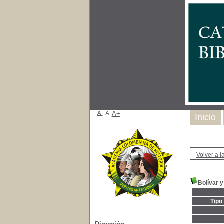
A-
A
A+
Inicio
Volver a la
Bolívar y
Tipo