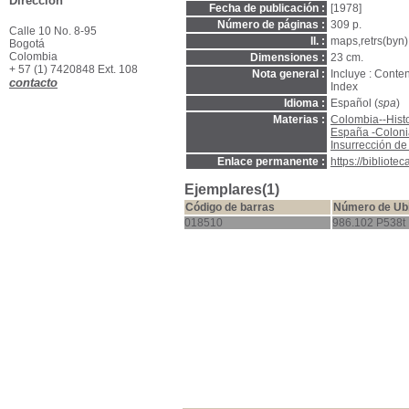
Dirección
Fecha de publicación :
[1978]
Número de páginas :
309 p.
Calle 10 No. 8-95
Il. :
maps,retrs(byn).
Bogotá
Colombia
Dimensiones :
23 cm.
+ 57 (1) 7420848 Ext. 108
Nota general :
Incluye : Conten
contacto
Index
Idioma :
Español (
spa
)
Materias :
Colombia--Hist
España -Coloni
Insurrección d
Enlace permanente :
https://bibliot
Ejemplares(1)
Código de barras
Número de Ub
018510
986.102 P538t