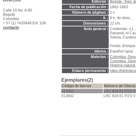
Dirección
Editorial :
Bogotá : Impr. 
Fecha de publicación :
1862-1863
Calle 10 No. 8-95
Número de páginas :
2 v.
Bogotá
Il. :
8 h. de láms. ;
Colombia
+ 57 (1) 7420848 Ext. 108
Dimensiones :
22 cm.
contacto
Nota general :
Contenido: v.1. 
Panamá, el Cauca
Tolima, Cundina
Fondo: Enrique 
Idioma :
Español (
spa
)
Materias :
Colombia -Descr
Colombia -Geog
Historia natura
Enlace permanente :
https://bibliot
Ejemplares(2)
Código de barras
Número de Ubicac
013941
LRC 918.61 P37j V
013942
LRC 918.61 P37j V