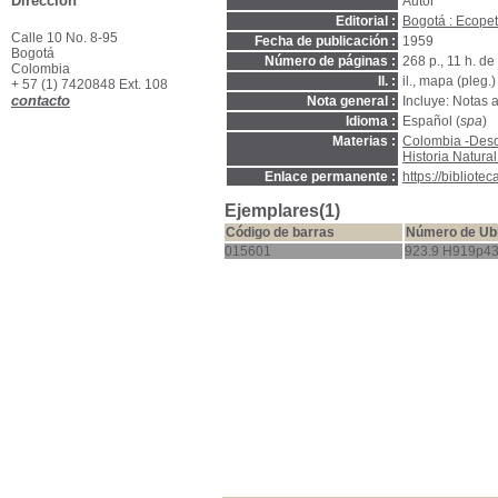
Dirección
Autor
Editorial :
Bogotá : Ecopet
Calle 10 No. 8-95
Fecha de publicación :
1959
Bogotá
Número de páginas :
268 p., 11 h. de
Colombia
Il. :
il., mapa (pleg.)
+ 57 (1) 7420848 Ext. 108
contacto
Nota general :
Incluye: Notas a
Idioma :
Español (
spa
)
Materias :
Colombia -Descr
Historia Natura
Enlace permanente :
https://bibliot
Ejemplares(1)
Código de barras
Número de Ub
015601
923.9 H919p4