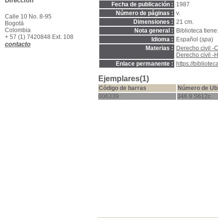
Dirección
Fecha de publicación :
1987
Número de páginas :
v.
Calle 10 No. 8-95
Dimensiones :
21 cm.
Bogotá
Colombia
Nota general :
Biblioteca tiene:
+ 57 (1) 7420848 Ext. 108
Idioma :
Español (
spa
)
contacto
Materias :
Derecho civil -
Derecho civil -
Enlace permanente :
https://bibliot
Ejemplares(1)
Código de barras
Número de Ub
006339
346.9 S612c