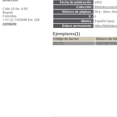
Dirección
Fecha de publicación :
1953
Colección :
Biblioteca escol
Calle 10 No. 8-95
Número de páginas :
58 p., láms. (fron
Bogotá
Colombia
Il. :
il
+ 57 (1) 7420848 Ext. 108
Idioma :
Español (
spa
)
contacto
Enlace permanente :
https://bibliot
Ejemplares(1)
Código de barras
Número de Ub
011736
F 920.087 R64